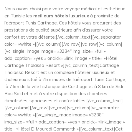
Nous avons choisi pour votre voyage médical et esthétique
en Tunisie les
meilleurs hôtels luxurieux
à proximité de
l’aéroport Tunis Carthage. Ces hôtels vous procurent des
prestations de qualité supérieure afin d’assurer votre
confort et votre détente:[/vc_column_text][vc_separator
color= »white »][/vc_column][/vc_row][vc_row][vc_column]
[vc_single_image image= »3234″ img_size= »full »
add_caption= »yes » onclick= »link_image » title= »Hôtel
Carthage Thalasso Resort »][vc_column_text]Carthage
Thalasso Resort est un complexe hôtelier luxurieux et
chaleureux situé à 25 minutes de l’aéroport Tunis Carthage,
à 7 km de la ville historique de Carthage et à 8 km de Sidi
Bou Saïd et met à votre disposition des chambres
climatisées, spacieuses et confortables.[/vc_column_text]
[/vc_column][/vc_row][vc_row][vc_column][vc_separator
color= »white »][vc_single_image image= »3238″
img_size= »full » add_caption= »yes » onclick= »link_image »
title= »Hôtel El Mouradi Gammarth »][vc_column_text]Cet