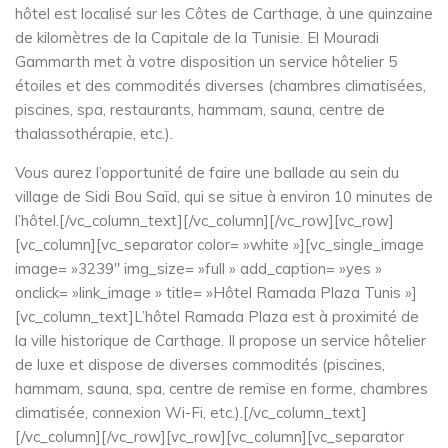
hôtel est localisé sur les Côtes de Carthage, à une quinzaine
de kilomètres de la Capitale de la Tunisie. El Mouradi
Gammarth met à votre disposition un service hôtelier 5
étoiles et des commodités diverses (chambres climatisées,
piscines, spa, restaurants, hammam, sauna, centre de
thalassothérapie, etc.).
Vous aurez l’opportunité de faire une ballade au sein du
village de Sidi Bou Saïd, qui se situe à environ 10 minutes de
l’hôtel.[/vc_column_text][/vc_column][/vc_row][vc_row]
[vc_column][vc_separator color= »white »][vc_single_image
image= »3239″ img_size= »full » add_caption= »yes »
onclick= »link_image » title= »Hôtel Ramada Plaza Tunis »]
[vc_column_text]L’hôtel Ramada Plaza est à proximité de
la ville historique de Carthage. Il propose un service hôtelier
de luxe et dispose de diverses commodités (piscines,
hammam, sauna, spa, centre de remise en forme, chambres
climatisée, connexion Wi-Fi, etc.).[/vc_column_text]
[/vc_column][/vc_row][vc_row][vc_column][vc_separator