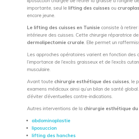
liposuccion chargée de retirer la graisse à l’origine de
importante, seul le
lifting des cuisses
ou
cruroplas
encore jeune.
Le lifting des cuisses en Tunisie
consiste à retirer
intérieure des cuisses. Cette chirurgie réparatrice 
dermolipectomie crurale
. Elle permet un rafferm
Les approches opératoires varient en fonction des c
l’importance de l’excès graisseux et de l’excès cutan
musculaire.
Avant toute
chirurgie esthétique des cuisses
, le 
examens médicaux ainsi qu’un bilan de santé global.
d’éviter d’éventuelles contre-indications.
Autres interventions de la
chirurgie esthétique du 
abdominoplastie
liposuccion
lifting des hanches