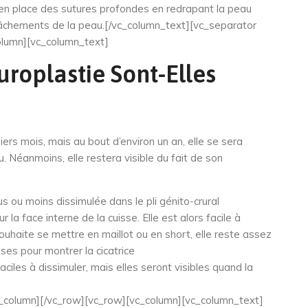
t en place des sutures profondes en redrapant la peau
relâchements de la peau.[/vc_column_text][vc_separator
olumn][vc_column_text]
uroplastie Sont-Elles
iers mois, mais au bout d’environ un an, elle se sera
. Néanmoins, elle restera visible du fait de son
lus ou moins dissimulée dans le pli génito-crural
ur la face interne de la cuisse. Elle est alors facile à
ouhaite se mettre en maillot ou en short, elle reste assez
ses pour montrer la cicatrice
aciles à dissimuler, mais elles seront visibles quand la
vc_column][/vc_row][vc_row][vc_column][vc_column_text]