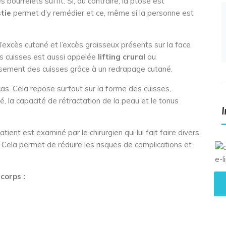
s bourrelets suffit. Si, au contraire, la ptôse est
tie
permet d’y remédier et ce, même si la personne est
 l’excès cutané et l’excès graisseux présents sur la face
des cuisses est aussi appelée
lifting crural
ou
issement des cuisses grâce à un redrapage cutané.
as. Cela repose surtout sur la forme des cuisses,
é, la capacité de rétractation de la peau et le tonus
patient est examiné par le chirurgien qui lui fait faire divers
 Cela permet de réduire les risques de complications et
corps :