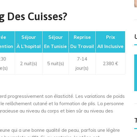
ng Des Cuisses?
rée
Séjour
Séjour
Reprise
Prix
ention
À L’hopital
En Tunisie
Du Travail
All Inclusive
:30
7-14
2 nuit(s)
5 nuit(s)
2380 €
e(s)
jour(s)
perd progressivement son élasticité. Les variations de poids
 le relâchement cutané et la formation de plis. La personne
racieuse au niveau du corps et bien sûr au niveau des
eune qui a une bonne qualité de peau, parfois une légère