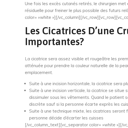
Une fois les excès cutanés retirés, le chirurgien me
résiduelle pour freiner le plus possible des futurs 
color= »white »][/vc_column][/vc_row][vc_row][vc_c
Les Cicatrices D’une Cr
Importantes?
La cicatrice sera assez visible et rougeâtre les prem
atténuée pour prendre la couleur naturelle de la peau
emplacement.
Suite à une incision horizontale, la cicatrice sera p
Suite à une incision verticale, la cicatrice se situe s
dissimuler sous les vêtements. Quand le patient s
discrète sauf si la personne écarte exprès les cuis
Suite à une technique mixte, les cicatrices seront f
personne décide d’écarter les cuisses
[/vc_column_text][vc_separator color= »white »][/