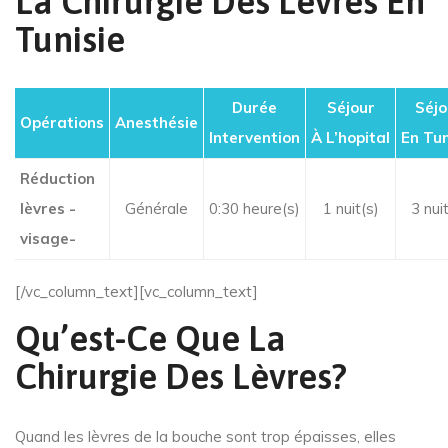
La Chirurgie Des Lèvres En
Tunisie
Durée
Séjour
Séjo
Opérations
Anesthésie
Intervention
À L’hopital
En Tun
Réduction
lèvres -
Générale
0:30 heure(s)
1 nuit(s)
3 nuit
visage-
[/vc_column_text][vc_column_text]
Qu’est-Ce Que La
Chirurgie Des Lèvres?
Quand les lèvres de la bouche sont trop épaisses, elles