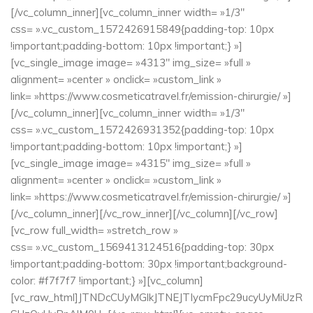
[/vc_column_inner][vc_column_inner width= »1/3″
css= ».vc_custom_1572426915849{padding-top: 10px
!important;padding-bottom: 10px !important;} »]
[vc_single_image image= »4313″ img_size= »full »
alignment= »center » onclick= »custom_link »
link= »https://www.cosmeticatravel.fr/emission-chirurgie/ »]
[/vc_column_inner][vc_column_inner width= »1/3″
css= ».vc_custom_1572426931352{padding-top: 10px
!important;padding-bottom: 10px !important;} »]
[vc_single_image image= »4315″ img_size= »full »
alignment= »center » onclick= »custom_link »
link= »https://www.cosmeticatravel.fr/emission-chirurgie/ »]
[/vc_column_inner][/vc_row_inner][/vc_column][/vc_row]
[vc_row full_width= »stretch_row »
css= ».vc_custom_1569413124516{padding-top: 30px
!important;padding-bottom: 30px !important;background-
color: #f7f7f7 !important;} »][vc_column]
[vc_raw_html]JTNDcCUyMGlkJTNEJTIycmFpc29ucyUyMiUzR