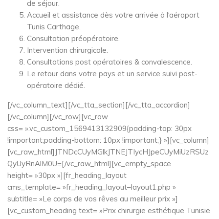
de séjour.
Accueil et assistance dès votre arrivée à l‘aéroport
Tunis Carthage.
Consultation préopératoire.
Intervention chirurgicale.
Consultations post opératoires & convalescence.
Le retour dans votre pays et un service suivi post-
opératoire dédié.
[/vc_column_text][/vc_tta_section][/vc_tta_accordion]
[/vc_column][/vc_row][vc_row
css= ».vc_custom_1569413132909{padding-top: 30px
!important;padding-bottom: 10px !important;} »][vc_column]
[vc_raw_html]JTNDcCUyMGlkJTNEJTIycHJpeCUyMiUzRSUz
QyUyRnAlM0U=[/vc_raw_html][vc_empty_space
height= »30px »][fr_heading_layout
cms_template= »fr_heading_layout–layout1.php »
subtitle= »Le corps de vos rêves au meilleur prix »]
[vc_custom_heading text= »Prix chirurgie esthétique Tunisie