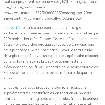
tout compris » font_container= »tag:h2|text_align:center »
use_theme_fonts= »yes »
css= ».vc_custom_1572509608875{padding-top: 20px
!important;} »][vc_empty_space][vc_column_text]
Les
tarifs
relatifs à une opération de
chirurgie
esthétique
en Tunisie
avec Cosmetica Travel sont jusqu’à
70% moins cher qu’en Europe. Cette tarification réduite est
également accordée aux autres types de chirurgies que
nous proposons. Avec Cosmetica Travel, les frais d’une
chirurgie combinée avec un séjour post opératoire relaxant
dans un hôtel 5 étoiles luxueux vous permettent
d’économiser jusqu’à 50% des frais de la seule chirurgie en
Europe et ceci pour une prestation médicale de qualité
égale.
En outre, nous vous proposons plusieurs réductions supplémentaires considérables en fonction du nombre d’interventions chirurgicales et médicales à subir, la période de l’année pendant laquelle vous voulez être opéré, etc.[/vc_column_text][vc_raw_html]JTIzdGFibGVhdVByaXhIb21lJTIz[/vc_raw_html][vc_empty_space][/vc_column][/vc_row][vc_row full_width= »stretch_row » gap= »3″ css= ».vc_custom_1567502321875{padding-top: 30px !important;padding-bottom: 30px !important;background-color: #2bbfd9 !important;} »][vc_column][fr_call_to_action title= »Obtenez votre devis gratuit et personnalisé » button_text= »DEVIS GRATUIT » button_link= »url:https%3A%2F%2Fwww.cosmeticatravel.fr%2Fformulaire-preconsultation%2F||| » description= »ET BÉNÉFICIEZ D’UNE MULTITUDE DE PROMOTIONS ET RÉDUCTIONS »][/vc_column][/vc_row][vc_row full_width= »stretch_row » css= ».vc_custom_1567160824733{padding-top: 30px !important;padding-bottom: 30px !important;background-color: #f7f7f7 !important;} »][vc_column][vc_raw_html]JTNDcCUyMGlkJTNEJTIyaW50ZXJ2ZW50aW9ucyUyMiUzRSUzQyUyRnAlM0U=[/vc_raw_html][vc_empty_space][fr_heading_layout cms_template= »fr_heading_layout–layout1.php » subtitle= »Votre chirurgie esthétique ou médicale en tunisie »][vc_custom_heading text= »Nos interventions » font_container= »tag:h2|text_align:center » use_theme_fonts= »yes » css= ».vc_custom_1572358147740{padding-top: 20px !important;} »][vc_empty_space height= »30px »][vc_raw_html]JTNDZGl2JTIwY2xhc3MlM0QlMjJ3cGJfY29sdW1uJTIwdmNfY29sdW1uX2NvbnRhaW5lciUyMHZjX2NvbC1zbS0xMiUyMiUzRSUwQSUzQ2RpdiUyMGNsYXNzJTNEJTIydmNfY29sdW1uLWlubmVyJTIyJTNFJTBBJTNDZGl2JTIwY2xhc3MlM0QlMjJ3cGJfd3JhcHBlciUyMiUzRSUwQSUzQ2RpdiUyMGlkJTNEJTIyZnItc2VydmljZS1ncmlkJTIyJTIwY2xhc3MlM0QlMjJmci1ncmlkJTIwZnItc2VydmljZS1ncmlkJTIwJTIwJTIyJTNFJTBBJTNDZGl2JTIwY2xhc3MlM0QlMjJyb3clMjIlM0UlMEElMEElM0NkaXYlMjBjbGFzcyUzRCUyMmdyaWQtaXRlbSUyMGNvbC14bC00JTIwY29sLWxnLTQlMjBjb2wtbWQtNiUyMGNvbC1zbS0xMiUyMGNvbC0xMiUyMiUzRSUwQSUzQ2RpdiUyMGNsYXNzJTNEJTIyc2VydmljZS1pdGVtLWdyaWQlMjIlM0UlMEElM0NkaXYlMjBjbGFzcyUzRCUyMml0ZW0taW1hZ2UlMjIlM0UlMEElM0NhJTIwaHJlZiUzRCUyMmh0dHBzJTNBJTJGJTJGd3d3LmNvc21ldGljYXRyYXZlbC5mciUyRmNoaXJ1cmdpZS1zaWxob3VldHRlJTJGJTIyJTNFJTBBJTNDZGl2JTIwY2xhc3MlM0QlMjJpdGVtLWZlYXR1cmVkJTIyJTIwc3R5bGUlM0QlMjJiYWNrZ3JvdW5kLWltYWdlJTNBJTIwdXJsJTI4aHR0cHMlM0ElMkYlMkZ3d3cuY29zbWV0aWNhdHJhdmVsLmZyJTJGd3AtY29udGVudCUyRnVwbG9hZHMlMkYyMDE5JTJGMDUlMkZzaWxob3VldHRlLmpwZyUyOSUzQmJvcmRlci1yYWRpdXMlM0ElMjAwcHglM0IlMjBib3JkZXItdG9wJTNBJTIwMXB4JTIwc29saWQlMjAlMjNjOGM4YzglM0IlMjBib3JkZXItbGVmdCUzQSUyMDFweCUyMHNvbGlkJTIwJTIzYzhjOGM4JTNCYm9yZGVyLXJpZ2h0JTNBJTIwMXB4JTIwc29saWQlMjAlMjNjOGM4YzglM0IlMjIlM0UlM0MlMkZkaXYlM0UlMEElM0MlMkZhJTNFJTBBJTNDJTJGZGl2JTNFJTBBJTNDZGl2JTIwY2xhc3MlM0QlMjJpdGVtLWhvbGRlciUyMiUyMHN0eWxlJTNEJTIyYmFja2dyb3VuZCUzQSUyM0ZGRiUzQiUyMiUzRSUwQSUzQ2RpdiUyMGNsYXNzJTNEJTIyaXRlbS1leGNlcnB0JTIyJTNFJTBBJTBBJTBBJTBBJTNDZGl2JTIwY2xhc3MlM0QlMjJmci1wcmljZSUyMGxheW91dDElMjIlM0UlMEElMjAlMjAlMjAlMjAlM0NkaXYlMjBjbGFzcyUzRCUyMmZyLXByaWNlLWNvbnRlbnQlMjIlMjBzdHlsZSUzRCUyMmJvcmRlci1yYWRpdXMlM0ElMjAwcHglM0IlMjIlM0UlMEElMjAlMjAlMjAlMjAlMjAlMjAlMjAlMjAlM0NkaXYlMjBjbGFzcyUzRCUyMmhlYWRlciUyMiUyMHN0eWxlJTNEJTIycGFkZGluZyUzQSUyMDE1cHglMjAwcHglM0IlMjIlM0UlMEElMjAlMjAlMjAlMjAlMjAlMjAlMjAlMjAlMjAlMjAlMjAlMjAlM0NoMyUzRSUzQ2ElMjBocmVmJTNEJTIyaHR0cHMlM0ElMkYlMkZ3d3cuY29zbWV0aWNhdHJhdmVsLmZyJTJGY2hpcnVyZ2llLXNpbGhvdWV0dGUlMkYlMjIlMjBzdHlsZSUzRCUyMnRleHQtZGVjb3JhdGlvbiUzQW5vbmUlM0IlMjBjb2xvciUzQSUyMzMzMyUzQiUyMGZvbnQtc2l6ZSUzQSUyMDIwcHglM0IlMEElMjAlMjAlMjAlMjBmb250LXdlaWdodCUzQSUyMGJvbGQlM0IlMjIlM0VDaGlydXJnaWUlMjBkZSUyMGxhJTIwc2lsaG91ZXR0ZSUzQyUyRmElM0UlM0MlMkZoMyUzRSUwQSUyMCUyMCUyMCUyMCUyMCUyMCUyMCUyMCUzQyUyRmRpdiUzRSUwQSUyMCUyMCUyMCUyMCUyMCUyMCUyMCUyMCUzQ2RpdiUyMGNsYXNzJTNEJTIyYm9keSUyMiUyMHN0eWxlJTNEJTIycGFkZGluZyUzQSUyMDIwcHglMjAyMHB4JTNCJTIyJTNFJTBBJTIwJTIwJTIwJTIwJTIwJTIwJTIwJTIwJTIwJTIwJTIwJTIwJTNDdWwlM0UlMEElMjAlMjAlMjAlMjAlMjAlMjAlMjAlMjAlMjAlMjAlMjAlMjAlM0NsaSUyMHN0eWxlJTNEJTIybWFyZ2luJTNBJTIwMHB4JTIwMHB4JTIwMjBweCUyMDBweCUzQiUyMiUzRSUzQ2klMjBjbGFzcyUzRCUyMmZhJTIwZmEtYW5nbGUtcmlnaHQlMjIlMjBzdHlsZSUzRCUyMmNvbG9yJTNBJTIwJTIzMmJiZmQ5JTNCJTIwZm9udC13ZWlnaHQlM0Fub3JtYWwlM0IlMjBmb250LXNpemUlM0ElMjAxNXB4JTNCJTIyJTNFJTNDJTJGaSUzRSUzQ2ElMjBocmVmJTNEJTIyaHR0cHMlM0ElMkYlMkZ3d3cuY29zbWV0aWNhdHJhdmVsLmZyJTJGY2hpcnVyZ2llLXNpbGhvdWV0dGUlMkZwbGFzdGllLWFiZG9taW5hbGUlMkYlMjIlMjBzdHlsZSUzRCUyMmZvbnQtd2VpZ2h0JTNBbm9ybWFsJTNCJTIyJTNFJTNDaDQlMjBzdHlsZSUzRCUyMmNvbG9yJTNBJTIwJTIzMmJiZmQ5JTNCJTIwZm9udC13ZWlnaHQlM0Fub3JtYWwlM0IlMjBmb250LXNpemUlM0ElMjAxNXB4JTNCJTIwbWFyZ2luLWJvdHRvbSUzQSUyMDBweCUzQiUyMiUzRUFiZG9taW5vcGxhc3RpZSUzQyUyRmg0JTNFJTNDJTJGYSUzRSUzQyUyRmxpJTNFJTBBJTIwJTIwJTIwJTIwJTIwJTIwJTIwJTIwJTIwJTIwJTIwJTIwJTNDbGklMjBzdHlsZSUzRCUyMm1hcmdpbiUzQSUyMDBweCUyMDBweCUyMDIwcHglMjAwcHglM0IlMjIlM0UlM0NpJTIwY2xhc3MlM0QlMjJmYSUyMGZhLWFuZ2xlLXJpZ2h0JTIyJTIwc3R5bGUlM0QlMjJjb2xvciUzQSUyMCUyMzJiYmZkOSUzQiUyMGZvbnQtd2VpZ2h0JTNBbm9ybWFsJTNCJTIwZm9udC1zaXplJTNBJTIwMTVweCUzQiUyMiUzRSUzQyUyRmklM0UlM0NhJTIwaHJlZiUzRCUyMmh0dHBzJTNBJTJGJTJGd3d3LmNvc21ldGljYXRyYXZlbC5mciUyRmNoaXJ1cmdpZS1zaWxob3VldHRlJTJGbGlwb3N1Y2Npb24tdHVuaXNpZSUyRiUyMiUzRSUzQ2g0JTIwc3R5bGUlM0QlMjJjb2xvciUzQSUyMCUyMzJiYmZkOSUzQiUyMGZvbnQtd2VpZ2h0JTNBbm9ybWFsJTNCJTIwZm9udC1zaXplJTNBJTIwMTVweCUzQiUyMG1hcmdpbi1ib3R0b20lM0ElMjAwcHglM0IlMjIlM0VMaXBvc3VjY2lvbiUzQyUyRmg0JTNFJTNDJTJGYSUzRSUzQyUyRmxpJTNFJTBBJTIwJTIwJTIwJTIwJTIwJTIwJTIwJTIwJTIwJTIwJTIwJTIwJTNDbGklMjBzdHlsZSUzRCUyMm1hcmdpbiUzQSUyMDBweCUyMDBweCUyMDIwcHglMjAwcHglM0IlMjIlM0UlM0NpJTIwY2xhc3MlM0QlMjJmYSUyMGZhLWFuZ2xlLXJpZ2h0JTIyJTIwc3R5bGUlM0QlMjJjb2xvciUzQSUyMCUyMzJiYmZkOSUzQiUyMGZvbnQtd2VpZ2h0JTNBbm9ybWFsJTNCJTIwZm9udC1zaXplJTNBJTIwMTVweCUzQiUyMiUzRSUzQyUyRmklM0UlM0NhJTIwaHJlZiUzRCUyMmh0dHBzJTNBJTJGJTJGd3d3LmNvc21ldGljYXRyYXZlbC5mciUyRmNoaXJ1cmdpZS1zaWxob3VldHRlJTJGYnJhY2hpb3BsYXN0aWUlMkYlMjIlM0UlM0NoNCUyMHN0eWxlJTNEJTIyY29sb3IlM0ElMjAlMjMyYmJmZDklM0IlMjBmb250LXdlaWdodCUzQW5vcm1hbCUzQiUyMGZvbnQtc2l6ZSUzQSUyMDE1cHglM0IlMjBtYXJnaW4tYm90dG9tJTNBJTIwMHB4JTNCJTIyJTNFQnJhY2hpb3BsYXN0aWUlM0MlMkZoNCUzRSUzQyUyRmElM0UlM0MlMkZsaSUzRSUwQSUyMCUyMCUyMCUyMCUyMCUyMCUyMCUyMCUyMCUyMCUyMCUyMCUzQ2xpJTIwc3R5bGUlM0QlMjJtYXJnaW4lM0ElMjAwcHglMjAwcHglMjAyMHB4JTIwMHB4JTNCJTIyJTNFJTNDaSUyMGNsYXNzJTNEJTIyZmElMjBmYS1hbmdsZS1yaWdodCUyMiUyMHN0eWxlJTNEJTIyY29sb3IlM0ElMjAlMjMyYmJmZDklM0IlMjBmb250LXdlaWdodCUzQW5vcm1hbCUzQiUyMGZvbnQtc2l6ZSUzQSUyMDE1cHglM0IlMjIlM0UlM0MlMkZpJTNFJTNDYSUyMGhyZWYlM0QlMjJodHRwcyUzQSUyRiUyRnd3dy5jb3NtZXRpY2F0cmF2ZWwuZnIlMkZjaGlydXJnaWUtc2lsaG91ZXR0ZSUyRmxpZnRpbmctZGVzLWN1aXNzZXMlMkYlMjIlM0UlM0NoNCUyMHN0eWxlJTNEJTIyY29sb3IlM0ElMjAlMjMyYmJmZDklM0IlMjBmb250LXdlaWdodCUzQW5vcm1hbCUzQiUyMGZvbnQtc2l6ZSUzQSUyMDE1cHglM0IlMjBtYXJnaW4tYm90dG9tJTNBJTIwMHB4JTNCJTIyJTNFTGlmdGluZyUyMGRlcyUyMGN1aXNzZXMlM0MlMkZoNCUzRSUzQyUyRmElM0UlM0MlMkZsaSUzRSUwQSUyMCUyMCUyMCUyMCUyMCUyMCUyMCUyMCUyMCUyMCUyMCUyMCUzQ2xpJTIwc3R5bGUlM0QlMjJtYXJnaW4lM0ElMjAwcHglMjAwcHglMjAyMHB4JTIwMHB4JTNCJTIyJTNFJTNDaSUyMGNsYXNzJTNEJTIyZmElMjBmYS1hbmdsZS1yaWdodCUyMiUyMHN0eWxlJTNEJTIyY29sb3IlM0ElMjAlMjMyYmJmZDklM0IlMjBmb250LXdlaWdodCUzQW5vcm1hbCUzQiUyMGZvbnQtc2l6ZSUzQSUyMDE1cHglM0IlMjIlM0UlM0MlMkZpJTNFJTNDYSUyMGhyZWYlM0QlMjJodHRwcyUzQSUyRiUyRnd3dy5jb3NtZXRpY2F0cmF2ZWwuZnIlMkZjaGlydXJnaWUtc2lsaG91ZXR0ZSUyRmxpZnRpbmctZHUtZG9zJTJGJTIyJTNFJTNDaDQlMjBzdHlsZSUzRCUyMmNvbG9yJTNBJTIwJTIzMmJiZmQ5JTNCJTIwZm9udC13ZWlnaHQlM0Fub3JtYWwlM0IlMjBmb250LXNpemUlM0ElMjAxNXB4JTNCJTIwbWFyZ2luLWJvdHRvbSUzQSUyMDBweCUzQiUyMiUzRUxpZnRpbmclMjBkb3MlM0MlMkZoNCUzRSUzQyUyRmElM0UlM0MlMkZsaSUzRSUwQSUyMCUyMCUyMCUyMCUyMCUyMCUyMCUyMCUyMCUyMCUyMCUyMCUzQ2xpJTIwc3R5bGUlM0QlMjJtYXJnaW4lM0ElMjAwcHglMjAwcHglMjAwcHglMjAwcHglM0IlMjIlM0UlM0NpJTIwY2xhc3MlM0QlMjJmYSUyMGZhLWFuZ2xlLXJpZ2h0JTIyJTIwc3R5bGUlM0QlMjJjb2xvciUzQSUyMCUyMzJiYmZkOSUzQiUyMGZvbnQtd2VpZ2h0JTNBbm9ybWFsJTNCJTIwZm9udC1zaXplJTNBJTIwMTVweCUzQiUyMiUzRSUzQyUyRmklM0UlM0NhJTIwaHJlZiUzRCUyMmh0dHBzJTNBJTJGJTJGd3d3LmNvc21ldGljYXRyYXZlbC5mciUyRmNoaXJ1cmdpZS1zaWxob3VldHRlJTJGYm9keS1saWZ0JTJGJTIyJTNFJTNDaDQlMjBzdHlsZSUzRCUyMmNvbG9yJTNBJTIwJTIzMmJiZmQ5JTNCJTIwZm9udC13ZWlnaHQlM0Fub3JtYWwlM0IlMjBmb250LXNpemUlM0ElMjAxNXB4JTNCJTIwbWFyZ2luLWJvdHRvbSUzQSUyMDBweCUzQiUyMiUzRUJvZHlsaWZ0JTNDJTJGaDQlM0UlM0MlMkZhJTNFJTNDJTJGbGklM0UlMEElMjAlMjAlMjAlMjAlMjAlMjAlMjAlMjAlMjAlMjAlMjAlMjAlM0MlMkZ1bCUzRSUwQSUyMCUyMCUyMCUyMCUyMCUyMCUyMCUyMCUzQyUyRmRpdiUzRSUwQSUyMCUyMCUyMCUyMCUyMCUyMCUyMCUyMCUwQSUyMCUyMCUyMCUyMCUzQyUyRmRpdiUzRSUwQSUzQyUyRmRpdiUzRSUwQSUwQSUwQSUzQyUyRmRpdiUzRSUwQSUzQyUyRmRpdiUzRSUwQSUzQyUyRmRpdiUzRSUwQSUzQyUyRmRpdiUzRSUwQSUwQSUwQSUzQ2RpdiUyMGNsYXNzJTNEJTIyZ3JpZC1pdGVtJTIwY29sLXhsLTQlMjBjb2wtbGctNCUyMGNvbC1tZC02JTIwY29sLXNtLTEyJTIwY29sLTEyJTIyJTNFJTBBJTNDZGl2JTIwY2xhc3MlM0QlMjJzZXJ2aWNlLWl0ZW0tZ3JpZCUyMiUzRSUwQSUzQ2RpdiUyMGNsYXNzJTNEJTIyaXRlbS1pbWFnZSUyMiUzRSUwQSUzQ2ElMjBocmVmJTNEJTIyaHR0cHMlM0ElMkYlMkZ3d3cuY29zbWV0aWNhdHJhdmVsLmZyJTJGY2hpcnVyZ2llLWVzdGhldGlxdWUtdmlzYWdlJTJGJTIyJTNFJTBBJTNDZGl2JTIwY2xhc3MlM0QlMjJpdGVtLWZlYXR1cmVkJTIyJTIwc3R5bGUlM0QlMjJiYWNrZ3JvdW5kLWltYWdlJTNBJTIwdXJsJTI4aHR0cHMlM0ElMkYlMkZ3d3cuY29zbWV0aWNhdHJhdmVsLmZyJTJGd3AtY29udGVudCUyRnVwbG9hZHMlMkYyMDE5JTJGMDUlMkZjaGlydXJnaWUtdmlzYWdlLmpwZyUyOSUzQmJvcmRlci1yYWRpdXMlM0ElMjAwcHglM0IlMjBib3JkZXItdG9wJTNBJTIwMXB4JTIwc29saWQlMjAlMjNjOGM4YzglM0IlMjBib3JkZXItbGVmdCUzQSUyMDFweCUyMHNvbGlkJTIwJTIzYzhjOGM4JTNCYm9yZGVyLXJpZ2h0JTNBJTIwMXB4JTIwc29saWQlMjAlMjNjOGM4YzglM0IlMjIlM0UlM0MlMkZkaXYlM0UlMEElM0MlMkZhJTNFJTBBJTNDJTJGZGl2JTNFJTBBJTNDZGl2JTIwY2xhc3MlM0QlMjJpdGVtLWhvbGRlciUyMiUyMHN0eWxlJTNEJTIyYmFja2dyb3VuZCUzQSUyM0ZGRiUzQiUyMiUzRSUwQSUzQ2RpdiUyMGNsYXNzJTNEJTIyaXRlbS1leGNlcnB0JTIyJTNFJTBBJTBBJTBBJTBBJTNDZGl2JTIwY2xhc3MlM0QlMjJmci1wcmljZSUyMGxheW91dDElMjIlM0UlMEElMjAlMjAlMjAlMjAlM0NkaXYlMjBjbGFzcyUzRCUyMmZyLXByaWNlLWNvbnRlbnQlMjIlMjBzdHlsZSUzRCUyMmJvcmRlci1yYWRpdXMlM0ElMjAwcHglM0IlMjIlM0UlMEElMjAlMjAlMjAlMjAlMjAlMjAlMjAlMjAlM0NkaXYlMjBjbGFzcyUzRCUyMmhlYWRlciUyMiUyMHN0eWxlJTNEJTIycGFkZGluZyUzQSUyMDE1cHglMjAwcHglM0IlMjIlM0UlMEElMjAlMjAlMjAlMjAlMjAlMjAlMjAlMjAlMjAlMjAlMjAlMjAlM0NoMyUzRSUzQ2ElMjBocmVmJTNEJTIyaHR0cHMlM0ElMkYlMkZ3d3cuY29zbWV0aWNhdHJhdmVsLmZyJTJGY2hpcnVyZ2llLWVzdGhldGlxdWUtdmlzYWdlJTJGJTIyJTIwc3R5bGUlM0QlMjJ0ZXh0LWRlY29yYXRpb24lM0Fub25lJTNCJTIwY29sb