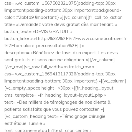
css= ».vc_custom_1567502321875{padding-top: 30px
!important;padding-bottom: 30px !important;background-
color: #2bbfd9 !important;} »][vc_column][fr_call_to_action
title= »Demandez votre devis gratuit dès maintenant. »
button_text= »DEVIS GRATUIT »
button_link= »url:https%3A%2F%2Fwww.cosmeticatravel.fr
%2Fformulaire-preconsultation%2F||| »
description= »Bénéficiez de l’avis d’un expert. Les devis
sont gratuits et sans aucune obligation. »][/vc_column]
[/vc_row][vc_row full_width= »stretch_row »
css= ».vc_custom_1569413117326{padding-top: 30px
!important;padding-bottom: 30px !important;} »][vc_column]
[vc_empty_space height= »30px »][fr_heading_layout
cms_template= »fr_heading_layout–layout1.php »
text= »Des milliers de témoignages de nos clients &
patients satisfaits que vous pouvez contacter. »]
[vc_custom_heading text= »Témoignage chirurgie
esthétique Tunisie »
font_container= »tag:h2|text_align:center »