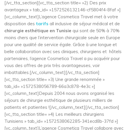
[/vc_tta_section][vc_tta_section title= »2) Des prix
avantageux » tab_id= »1572526132146-cf5804f4-8faf »]
[vc_column_text]L’agence Cosmetica Travel met à votre
disposition des
tarifs
all inclusive de séjour médical et de
chirurgie esthétique en Tunisie
qui sont de 50% à 70%
moins chers que l’intervention chirurgicale seule en Europe
pour une qualité de service égale. Grâce à une longue et
belle collaboration avec ses cliniques, chirurgiens et hôtels
partenaires, l’agence Cosmetica Travel a pu acquérir pour
vous des offres de prix très avantageuses, voir
imbattables.[/vc_column_text][/vc_tta_section]
[vc_tta_section title= »3) Une grande renommée »
tab_id= »1572538056789-66a3c878-4e3c »]
[vc_column_text]Depuis 2004 nous avons organisé les
séjours de chirurgie esthétique de plusieurs milliers de
patients et patientes ![/vc_column_text][/vc_tta_section]
[vc_tta_section title= »4) Les meilleurs chirurgiens
Tunisiens » tab_id= »1572538062285-341ecd8b-37fd »]
[vc_column_text]L’agence Cosmetica Travel collabore avec