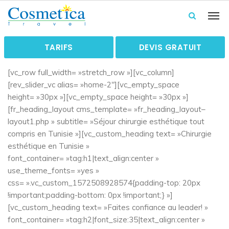
TARIFS
DEVIS GRATUIT
[vc_row full_width= »stretch_row »][vc_column]
[rev_slider_vc alias= »home-2″][vc_empty_space
height= »30px »][vc_empty_space height= »30px »]
[fr_heading_layout cms_template= »fr_heading_layout–
layout1.php » subtitle= »Séjour chirurgie esthétique tout
compris en Tunisie »][vc_custom_heading text= »Chirurgie
esthétique en Tunisie »
font_container= »tag:h1|text_align:center »
use_theme_fonts= »yes »
css= ».vc_custom_1572508928574{padding-top: 20px
!important;padding-bottom: 0px !important;} »]
[vc_custom_heading text= »Faites confiance au leader! »
font_container= »tag:h2|font_size:35|text_align:center »