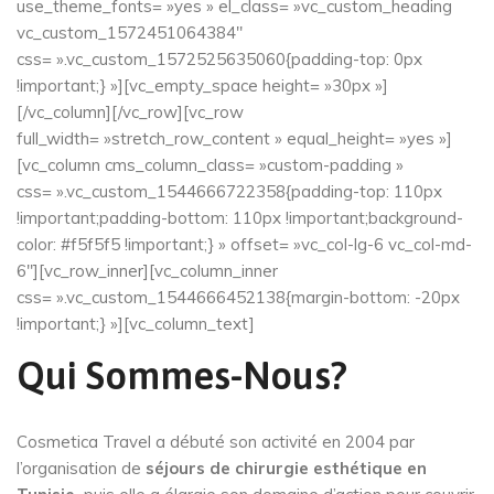
use_theme_fonts= »yes » el_class= »vc_custom_heading
vc_custom_1572451064384″
css= ».vc_custom_1572525635060{padding-top: 0px
!important;} »][vc_empty_space height= »30px »]
[/vc_column][/vc_row][vc_row
full_width= »stretch_row_content » equal_height= »yes »]
[vc_column cms_column_class= »custom-padding »
css= ».vc_custom_1544666722358{padding-top: 110px
!important;padding-bottom: 110px !important;background-
color: #f5f5f5 !important;} » offset= »vc_col-lg-6 vc_col-md-
6″][vc_row_inner][vc_column_inner
css= ».vc_custom_1544666452138{margin-bottom: -20px
!important;} »][vc_column_text]
Qui Sommes-Nous?
Cosmetica Travel a débuté son activité en 2004 par
l’organisation de
séjours de chirurgie esthétique en