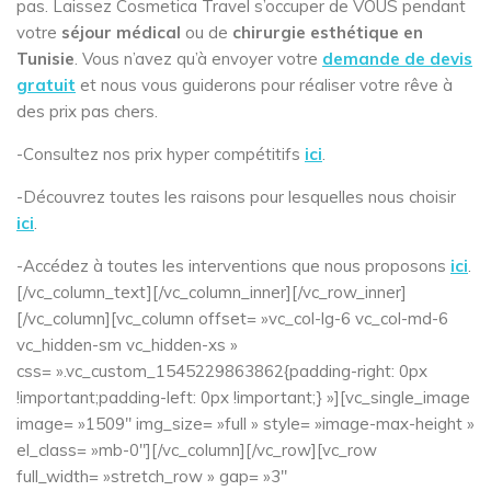
pas. Laissez Cosmetica Travel s’occuper de VOUS pendant
votre
séjour médical
ou de
chirurgie esthétique en
Tunisie
. Vous n’avez qu’à envoyer votre
demande de devis
gratuit
et nous vous guiderons pour réaliser votre rêve à
des prix pas chers.
-Consultez nos prix hyper compétitifs
ici
.
-Découvrez toutes les raisons pour lesquelles nous choisir
ici
.
-Accédez à toutes les interventions que nous proposons
ici
.
[/vc_column_text][/vc_column_inner][/vc_row_inner]
[/vc_column][vc_column offset= »vc_col-lg-6 vc_col-md-6
vc_hidden-sm vc_hidden-xs »
css= ».vc_custom_1545229863862{padding-right: 0px
!important;padding-left: 0px !important;} »][vc_single_image
image= »1509″ img_size= »full » style= »image-max-height »
el_class= »mb-0″][/vc_column][/vc_row][vc_row
full_width= »stretch_row » gap= »3″