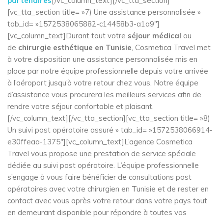
partenaires
[/vc_column_text][/vc_tta_section]
[vc_tta_section title= »7) Une assistance personnalisée »
tab_id= »1572538065882-c14458b3-a1a9″]
[vc_column_text]Durant tout votre
séjour médical
ou
de
chirurgie esthétique en Tunisie
, Cosmetica Travel met
à votre disposition une assistance personnalisée mis en
place par notre équipe professionnelle depuis votre arrivée
à l’aéroport jusqu’à votre retour chez vous. Notre équipe
d’assistance vous procurera les meilleurs services afin de
rendre votre séjour confortable et plaisant.
[/vc_column_text][/vc_tta_section][vc_tta_section title= »8)
Un suivi post opératoire assuré » tab_id= »1572538066914-
e30ffeaa-1375″][vc_column_text]L’agence Cosmetica
Travel vous propose une prestation de service spéciale
dédiée au suivi post opératoire. L’équipe professionnelle
s’engage à vous faire bénéficier de consultations post
opératoires avec votre chirurgien en Tunisie et de rester en
contact avec vous après votre retour dans votre pays tout
en demeurant disponible pour répondre à toutes vos