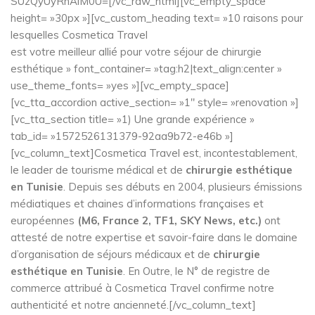
SUzQyUyRnAlM0U=[/vc_raw_html][vc_empty_space
height= »30px »][vc_custom_heading text= »10 raisons pour
lesquelles Cosmetica Travel
est votre meilleur allié pour votre séjour de chirurgie
esthétique » font_container= »tag:h2|text_align:center »
use_theme_fonts= »yes »][vc_empty_space]
[vc_tta_accordion active_section= »1″ style= »renovation »]
[vc_tta_section title= »1) Une grande expérience »
tab_id= »1572526131379-92aa9b72-e46b »]
[vc_column_text]Cosmetica Travel est, incontestablement,
le leader de tourisme médical et de
chirurgie esthétique
en Tunisie
. Depuis ses débuts en 2004, plusieurs émissions
médiatiques et chaines d’informations françaises et
européennes
(M6, France 2, TF1, SKY News, etc.)
ont
attesté de notre expertise et savoir-faire dans le domaine
d’organisation de séjours médicaux et de
chirurgie
esthétique en Tunisie
. En Outre, le N° de registre de
commerce attribué à Cosmetica Travel confirme notre
authenticité et notre ancienneté.[/vc_column_text]