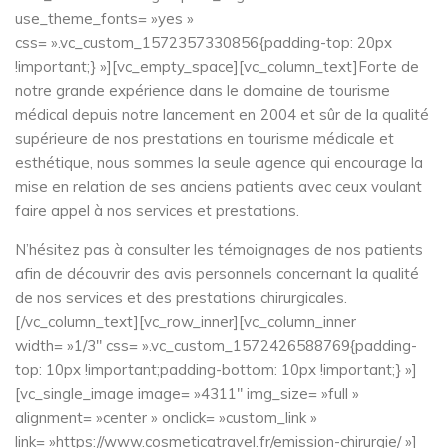
use_theme_fonts= »yes »
css= ».vc_custom_1572357330856{padding-top: 20px
!important;} »][vc_empty_space][vc_column_text]Forte de
notre grande expérience dans le domaine de tourisme
médical depuis notre lancement en 2004 et sûr de la qualité
supérieure de nos prestations en tourisme médicale et
esthétique, nous sommes la seule agence qui encourage la
mise en relation de ses anciens patients avec ceux voulant
faire appel à nos services et prestations.
N’hésitez pas à consulter les témoignages de nos patients
afin de découvrir des avis personnels concernant la qualité
de nos services et des prestations chirurgicales.
[/vc_column_text][vc_row_inner][vc_column_inner
width= »1/3″ css= ».vc_custom_1572426588769{padding-
top: 10px !important;padding-bottom: 10px !important;} »]
[vc_single_image image= »4311″ img_size= »full »
alignment= »center » onclick= »custom_link »
link= »https://www.cosmeticatravel.fr/emission-chirurgie/ »]