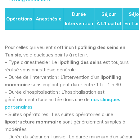
Durée
Séjour
Séjo
Opérations
Anesthésie
Intervention
À L’hopital
En Tun
Pour celles qui veulent s’offrir un
lipofilling des seins en
Tunisie
, voici quelques points à retenir:
– Type d’anesthésie : Le
lipofilling des seins
est toujours
réalisé sous anesthésie générale.
– Durée de l’intervention : L’intervention d’un
lipofilling
mammaire
sans implant peut durer entre 1 h – 1 h 30.
– Durée d’hospitalisation : L’hospitalisation est
généralement d’une nuitée dans une de
nos cliniques
partenaires
– Suites opératoires : Les suites opératoires d’une
lipostructure mammaire
sont généralement simples à
modérées.
– Durée du séjour en Tunisie : La durée minimum d’un séjour