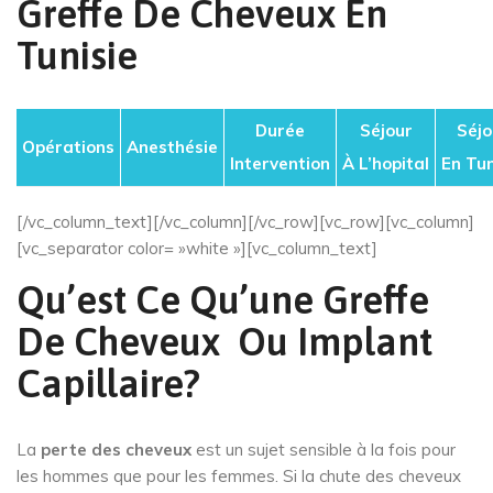
Greffe De Cheveux En
Tunisie
Durée
Séjour
Séjo
Opérations
Anesthésie
Intervention
À L’hopital
En Tun
[/vc_column_text][/vc_column][/vc_row][vc_row][vc_column]
[vc_separator color= »white »][vc_column_text]
Qu’est Ce Qu’une Greffe
De Cheveux Ou Implant
Capillaire?
La
perte des cheveux
est un sujet sensible à la fois pour
les hommes que pour les femmes. Si la chute des cheveux